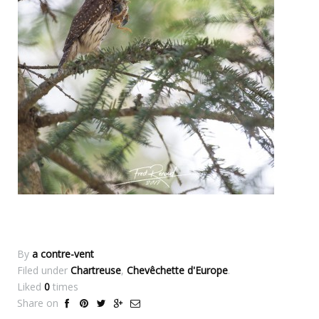
By
a contre-vent
Filed under
Chartreuse
,
Chevêchette d'Europe
.
Liked
0
times
Share on