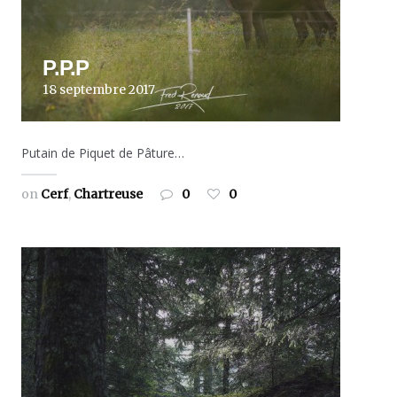
P.P.P
18 septembre 2017
Putain de Piquet de Pâture…
on
Cerf
,
Chartreuse
0
0