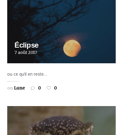
Éclipse
7 août 2017
ou ce qu’il en reste…
on
Lune
0
0